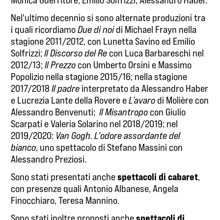
Monica Guerritore, Emilio Solfrizzi, Alessandro Haber.
Nel'ultimo decennio si sono alternate produzioni tra
i quali ricordiamo
Due di noi
di Michael Frayn nella
stagione 2011/2012, con Lunetta Savino ed Emilio
Solfrizzi;
Il Discorso del Re
con Luca Barbareschi nel
2012/13;
Il Prezzo
con Umberto Orsini e Massimo
Popolizio nella stagione 2015/16; nella stagione
2017/2018
Il padre
interpretato da Alessandro Haber
e Lucrezia Lante della Rovere e
L’avaro
di Molière con
Alessandro Benvenuti;
Il Misantropo
con Giulio
Scarpati e Valeria Solarino nel 2018/2019; nel
2019/2020:
Van Gogh. L'odore assordante del
bianco
, uno spettacolo di Stefano Massini con
Alessandro Preziosi.
spettacoli di cabaret
Sono stati presentati anche
,
con presenze quali Antonio Albanese, Angela
Finocchiaro, Teresa Mannino.
spettacoli di
Sono stati inoltre proposti anche