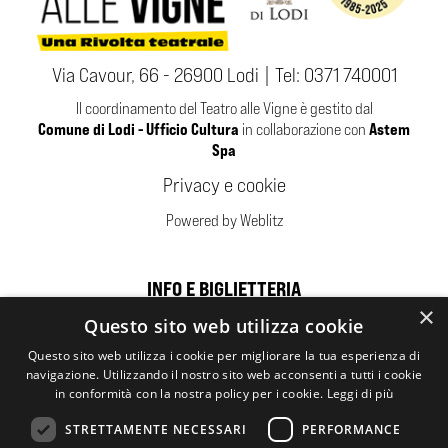
Via Cavour, 66 - 26900 Lodi | Tel:
0371 740001
Il coordinamento del Teatro alle Vigne è gestito dal
Comune di Lodi - Ufficio Cultura
Astem
in collaborazione con
Spa
Privacy e cookie
Powered by Weblitz
INFO E BIGLIETTERIA
×
Questo sito web utilizza cookie
Sponsor
Questo sito web utilizza i cookie per migliorare la tua esperienza di
navigazione. Utilizzando il nostro sito web acconsenti a tutti i cookie
in conformità con la nostra policy per i cookie.
Leggi di più
STRETTAMENTE NECESSARI
PERFORMANCE