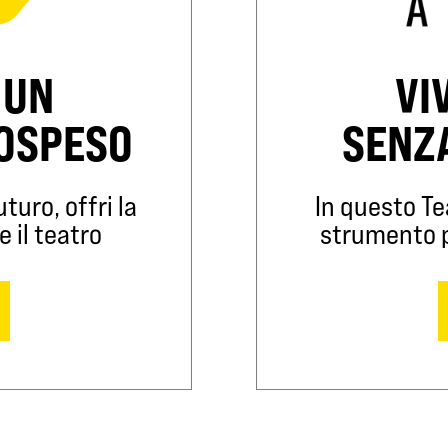
 UN
VI
SOSPESO
SENZ
turo, offri la
In questo Te
e il teatro
strumento pe