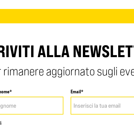
RIVITI ALLA NEWSLE
 rimanere aggiornato sugli ev
nome*
Email*
i