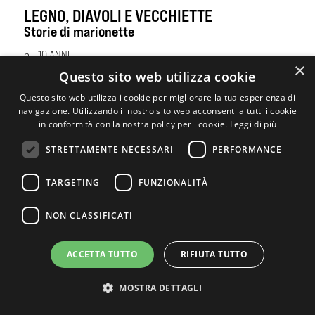
LEGNO, DIAVOLI E VECCHIETTE
Storie di marionette
5 – 10 ANNI
×
Biglietti a partire da € 6
Questo sito web utilizza cookie
Questo sito web utilizza i cookie per migliorare la tua esperienza di
navigazione. Utilizzando il nostro sito web acconsenti a tutti i cookie
SCOPRI DI PIÙ
in conformità con la nostra policy per i cookie.
Leggi di più
STRETTAMENTE NECESSARI
PERFORMANCE
TARGETING
FUNZIONALITÀ
NON CLASSIFICATI
ACCETTA TUTTO
RIFIUTA TUTTO
MOSTRA DETTAGLI