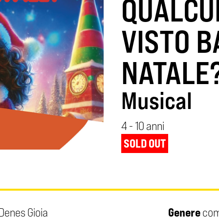
QUALCU
VISTO 
NATALE
Musical
4 - 10 anni
SOLD OUT
Denes Gioia
Genere
com