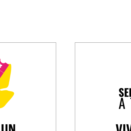
 UN
VI