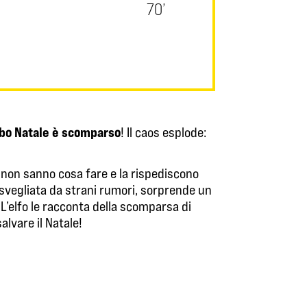
70’
bo Natale è scomparso
! Il caos esplode:
i non sanno cosa fare e la rispediscono
e, svegliata da strani rumori, sorprende un
! L’elfo le racconta della scomparsa di
alvare il Natale!