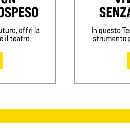
SOSPESO
SENZ
turo, offri la
In questo Te
e il teatro
strumento pe