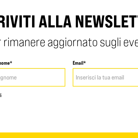
RIVITI ALLA NEWSLE
 rimanere aggiornato sugli ev
nome*
Email*
i