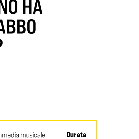
NO HA
BABBO
?
Durata
media musicale