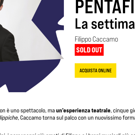
PENTAFI
La settim
Filippo Caccamo
SOLD OUT
ACQUISTA ONLINE
un’esperienza teatrale
non è uno spettacolo, ma
, cinque g
ilippiche
, Caccamo torna sul palco con un nuovissimo form