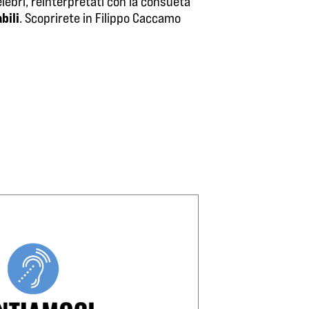
celebri, reinterpretati con la consueta
bili
. Scoprirete in Filippo Caccamo