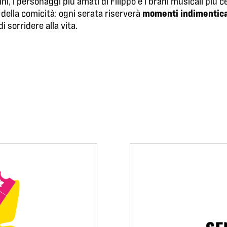
ini, i personaggi più amati di Filippo e i brani musicali più 
momenti indimentica
 della comicità: ogni serata riserverà
i sorridere alla vita.