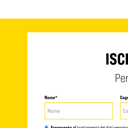
ISC
Per
Nome*
Cog
Acconsento al
trattamento dei dati personal