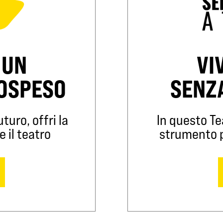
 UN
VI
SOSPESO
SENZ
turo, offri la
In questo Te
e il teatro
strumento pe