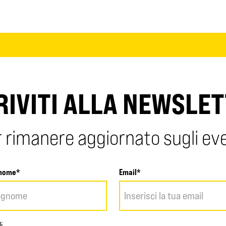
RIVITI ALLA NEWSLE
 rimanere aggiornato sugli ev
nome*
Email*
i