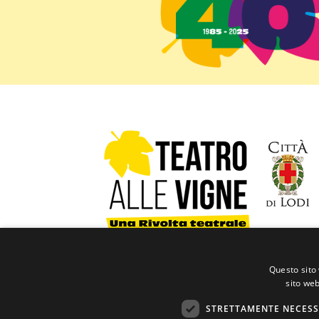
Via Cavour, 66 - 26900 Lodi | Tel:
0371 
Questo sito 
Il coordinamento del Teatro alle Vigne è gestito dal
sito web
Comune di Lodi - Ufficio Cultura
in collaborazion
Privacy e cookie
STRETTAMENTE NECESS