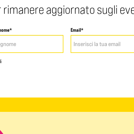
 rimanere aggiornato sugli ev
nome*
Email*
i