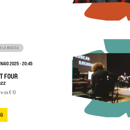
N LA MUSICA
NNAIO 2025 - 20:45
T FOUR
azz
ire da € 10
IÙ