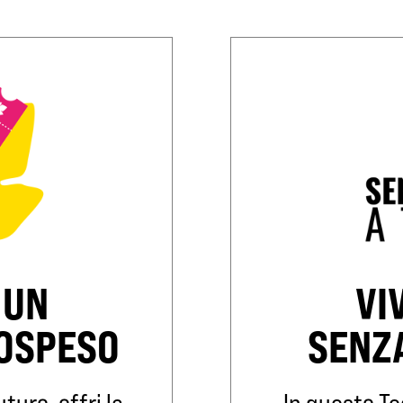
 UN
VI
SOSPESO
SENZ
turo, offri la
In questo Te