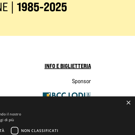
NE |
1985-2025
INFO E BIGLIETTERIA
Sponsor
×
ndo il nostro
gi di più
TÀ
NON CLASSIFICATI