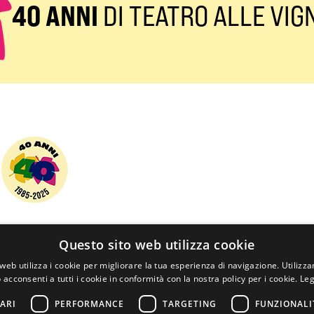
40 ANNI
DI TEATRO ALLE VIG
740001
Questo sito web utilizza cookie
web utilizza i cookie per migliorare la tua esperienza di navigazione. Utilizza
 acconsenti a tutti i cookie in conformità con la nostra policy per i cookie.
Leg
Astem Spa
e con
ARI
PERFORMANCE
TARGETING
FUNZIONALI